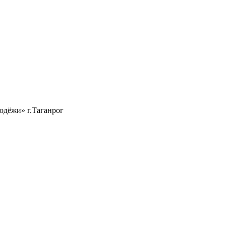
одёжи» г.Таганрог