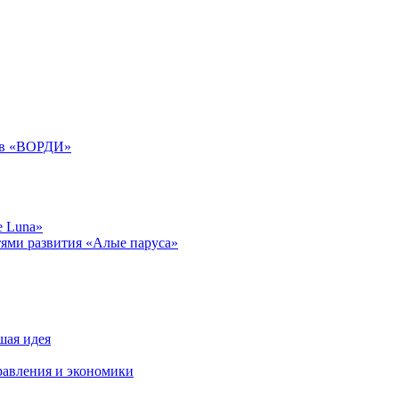
дов «ВОРДИ»
e Luna»
тями развития «Алые паруса»
шая идея
равления и экономики