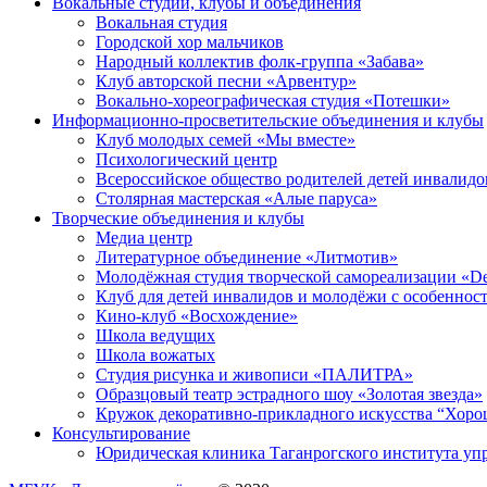
Вокальные студии, клубы и объединения
Вокальная студия
Городской хор мальчиков
Народный коллектив фолк-группа «Забава»
Клуб авторской песни «Арвентур»
Вокально-хореографическая студия «Потешки»
Информационно-просветительские объединения и клубы
Клуб молодых семей «Мы вместе»
Психологический центр
Всероссийское общество родителей детей инвали
Столярная мастерская «Алые паруса»
Творческие объединения и клубы
Медиа центр
Литературное объединение «Литмотив»
Молодёжная студия творческой самореализации «D
Клуб для детей инвалидов и молодёжи с особеннос
Кино-клуб «Восхождение»
Школа ведущих
Школа вожатых
Студия рисунка и живописи «ПАЛИТРА»
Образцовый театр эстрадного шоу «Золотая звезда»
Кружок декоративно-прикладного искусства “Хоро
Консультирование
Юридическая клиника Таганрогского института уп