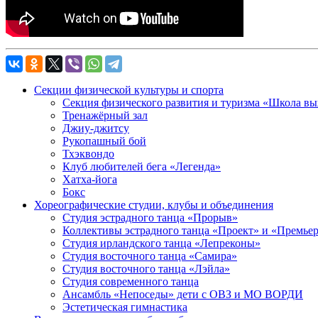
Секции физической культуры и спорта
Секция физического развития и туризма «Школа в
Тренажёрный зал
Джиу-джитсу
Рукопашный бой
Тхэквондо
Клуб любителей бега «Легенда»
Хатха-йога
Бокс
Хореографические студии, клубы и объединения
Студия эстрадного танца «Прорыв»
Коллективы эстрадного танца «Проект» и «Премье
Студия ирландского танца «Лепреконы»
Студия восточного танца «Самира»
Студия восточного танца «Лэйла»
Студия современного танца
Ансамбль «Непоседы» дети с ОВЗ и МО ВОРДИ
Эстетическая гимнастика