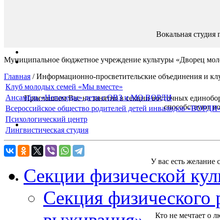
Вокальная студия 
Муниципальное бюджетное учреждение культуры «Дворец мол
Главная
/
Информационно-просветительские объединения и кл
Клуб молодых семей «Мы вместе»
Ансамбль «Непоседы» дети с ОВЗ и МО ВОРДИ
Приглашаем Вас на занятия в секции восточных единоборс
способствуют в
Всероссийское общество родителей детей инвалидов «ВОРДИ
Психологический центр
Лингвистическая студия
У вас есть желание 
Секции физической кул
Секция физического 
выживания»
Кто не мечтает о л