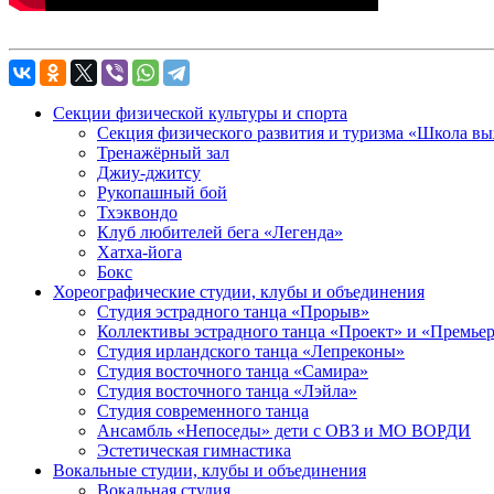
Секции физической культуры и спорта
Секция физического развития и туризма «Школа в
Тренажёрный зал
Джиу-джитсу
Рукопашный бой
Тхэквондо
Клуб любителей бега «Легенда»
Хатха-йога
Бокс
Хореографические студии, клубы и объединения
Студия эстрадного танца «Прорыв»
Коллективы эстрадного танца «Проект» и «Премье
Студия ирландского танца «Лепреконы»
Студия восточного танца «Самира»
Студия восточного танца «Лэйла»
Студия современного танца
Ансамбль «Непоседы» дети с ОВЗ и МО ВОРДИ
Эстетическая гимнастика
Вокальные студии, клубы и объединения
Вокальная студия