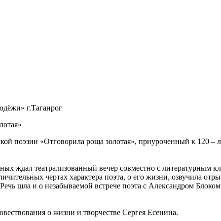
одёжи» г.Таганрог
лотая»
кой поэзии «Отговорила роща золотая», приуроченный к 120 – л
нных ждал театрализованный вечер совместно с литературным к
личительных чертах характера поэта, о его жизни, озвучила отр
 Речь шла и о незабываемой встрече поэта с Александром Блоком
овествования о жизни и творчестве Сергея Есенина.