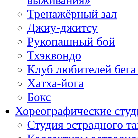
Тренажёрный зал
Джиу-джитсу
Рукопашный бой
Тхэквондо
Клуб любителей бега
Хатха-йога
Бокс
Хореографические студ
Студия эстрадного т