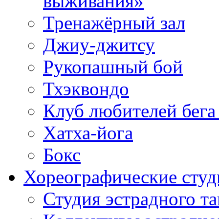
выживания»
Тренажёрный зал
Джиу-джитсу
Рукопашный бой
Тхэквондо
Клуб любителей бега
Хатха-йога
Бокс
Хореографические студ
Студия эстрадного т